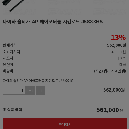
다이와 솔티가 AP 에어포터블 지깅로드 J58XXHS
13
%
판매가격
562,000
원
소비자가격
646,000원
제조사
다이와
원산지
태국
배송비
(조건)
지역별
다이와 솔티가 AP 에어포터블 지깅로드 J58XXHS
562,000
원
+1
-1
562,000
총 상품 금액
원
구매하기