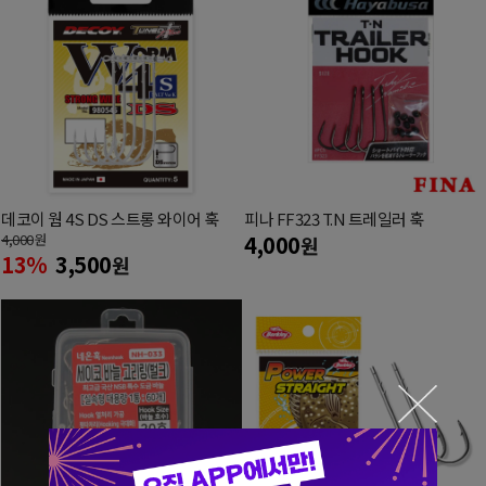
데코이 웜 4S DS 스트롱 와이어 훅
피나 FF323 T.N 트레일러 훅
4,000
원
4,000
원
13%
3,500
원