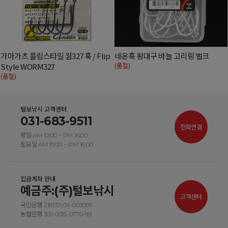
가마가츠 플립스타일 웜327 훅 / Flip
네온훅 왕대구 바늘 고리링 벌크
(품절)
Style WORM327
(품절)
털보낚시 고객센터
031-683-9511
전화연결
평일 AM 10:00 ~ PM 16:00
토요일 AM 10:00 ~ PM 16:00
입금계좌 안내
예금주:(주)털보낚시
고객센터
국민은행 218137-04-003095
농협은행 355-0015-0770-93