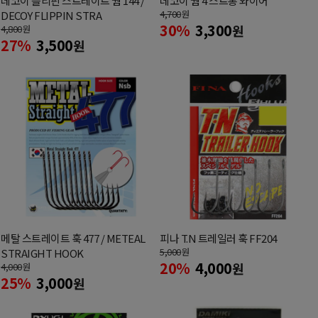
데코이 플리핀 스트레이트 웜 144 /
데코이 웜 4 스트롱 와이어
4,700
원
DECOY FLIPPIN STRA
30%
3,300
원
4,800
원
27%
3,500
원
메탈 스트레이트 훅 477 / METEAL
피나 T.N 트레일러 훅 FF204
5,000
원
STRAIGHT HOOK
20%
4,000
원
4,000
원
25%
3,000
원