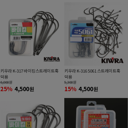
키우라 K-317 바이킹스트레이트훅
키우라 K-316 5061 스트레이트훅
덕용
덕용
6,000
원
5,300
원
25%
4,500
15%
4,500
원
원