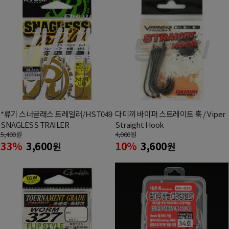
*류기 스너글래스 트레일러/HST049
다미끼 바이퍼 스트레이트 훅 / Viper
SNAGLESS TRAILER
Straight Hook
5,400
원
4,000
원
33%
3,600
10%
3,600
원
원