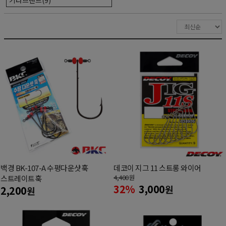
백경 BK-107-A 수평다운샷훅
데코이 지그 11 스트롱 와이어
4,400
원
스트레이트훅
32%
3,000
원
2,200
원