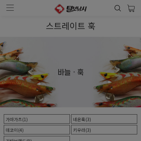
스트레이트 훅
가마가츠(1)
네온훅(3)
데코이(4)
키우라(3)
기타브랜드(9)