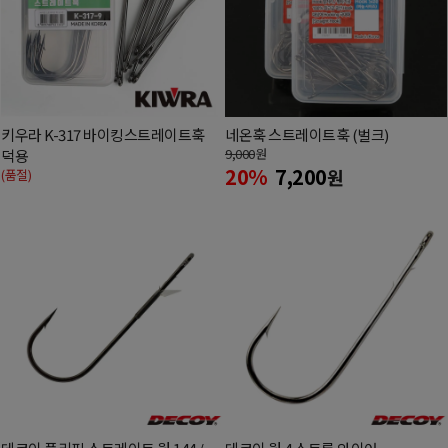
키우라 K-317 바이킹스트레이트훅
네온훅 스트레이트훅 (벌크)
9,000
원
덕용
20%
7,200
원
(품절)