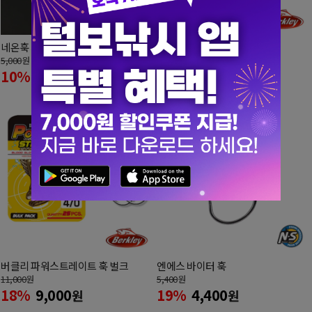
네온훅 세이코 고리링 벌크
버클리 파워스트레이트 훅
5,000
원
3,000
원
10%
4,500
17%
2,500
원
원
버클리 파워스트레이트 훅 벌크
엔에스 바이터 훅
11,000
원
5,400
원
18%
9,000
19%
4,400
원
원