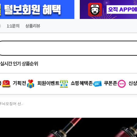
문
1:1문의
상품리뷰
실시간
인기 상품순위
품
기획전
회원이벤트
쇼핑혜택존
쿠폰존
신상
 무늬오징어 선..