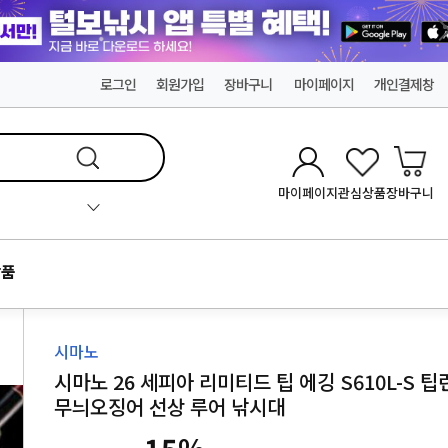
로그인
회원가입
장바구니
마이페이지
개인결제창
마이페이지
관심상품
장바구니
품
시마노
시마노 26 세피아 리미티드 팁 에깅 S610L-S 팁
무늬오징어 선상 루어 낚시대
15
%