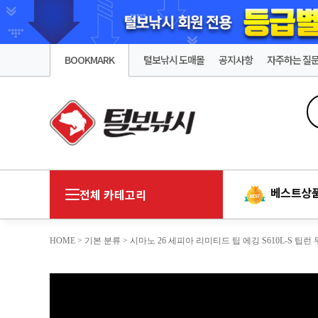
BOOKMARK
털보낚시 도매몰
공지사항
자주하는 질
베스트상
전체 카테고리
HOME
>
기본 분류
> 시마노 26 세피아 리미티드 팁 에깅 S610L-S 팁런