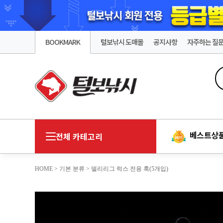
BOOKMARK
털보낚시 도매몰
공지사항
자주하는 질
베스트상
전체 카테고리
HOME
>
기본 분류
> 델리리그 럭스 전용 훅(5개입)