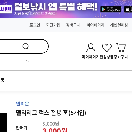
로그인
회원가입
장바구니
마이페이지
개인결제창
마이페이지
관심상품
장바구니
품
델리온
델리리그 럭스 전용 훅(5개입)
3,000원
판매가
3,000원