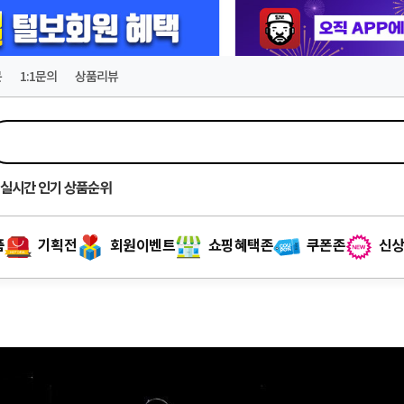
문
1:1문의
상품리뷰
실시간
인기 상품순위
품
기획전
회원이벤트
쇼핑혜택존
쿠폰존
신상