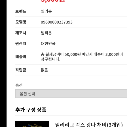
브랜드
델리온
모델명
09600000237393
제조사
델리온
원산지
대한민국
총 결제금액이 50,000원 미만시 배송비 3,000원이
배송비
청구됩니다.
적립금
없음
옵션
추가 구성 상품
델리리그 럭스 광따 채비(3개입)