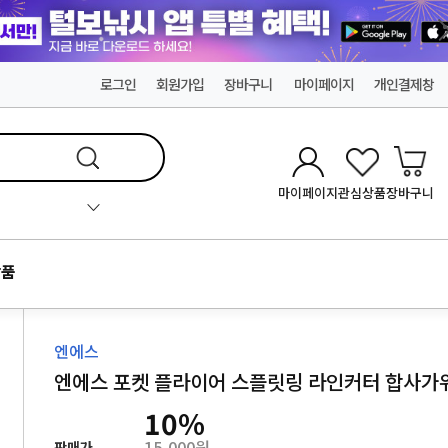
로그인
회원가입
장바구니
마이페이지
개인결제창
마이페이지
관심상품
장바구니
품
엔에스
엔에스 포켓 플라이어 스플릿링 라인커터 합사가
10
%
15,000원
판매가