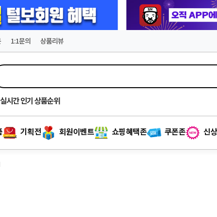
문
1:1문의
상품리뷰
실시간
인기 상품순위
품
기획전
회원이벤트
쇼핑혜택존
쿠폰존
신상
위