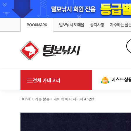
BOOKMARK
털보낚시 도매몰
공지사항
자주하는 질
베스트상
전체 카테고리
HOME
>
기본 분류
> 케이텍 이지 샤이너 4.5인치