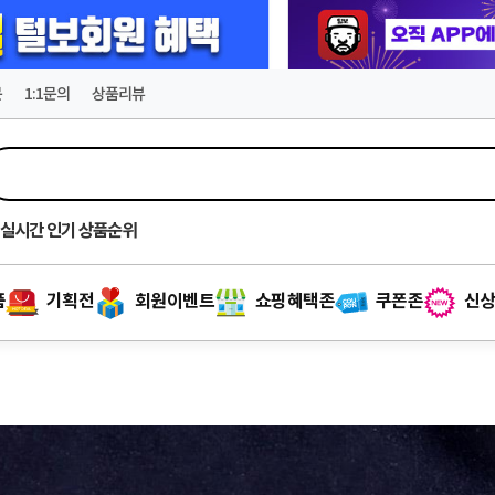
문
1:1문의
상품리뷰
실시간
인기 상품순위
품
기획전
회원이벤트
쇼핑혜택존
쿠폰존
신상