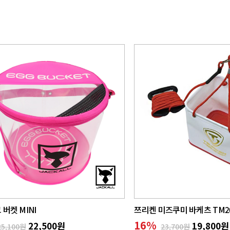
 버켓 MINI
쯔리켄 미즈쿠미 바케츠 TM2
16
%
22,500원
19,800원
25,100원
23,700원