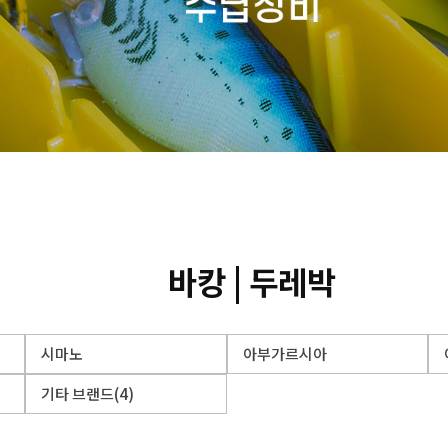
5
YL피싱 열린산업 이카슷테 75mm 내
6
제로링크 링크 싱커 프리리그 봉돌
7
트리플 지그헤드 대용량 대
바캉 | 두레박
시마노
아부가르시아
기타 브랜드(4)