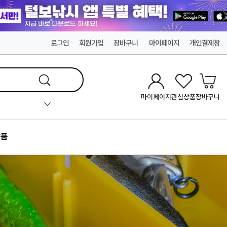
로그인
회원가입
장바구니
마이페이지
개인결제창
마이페이지
관심상품
장바구니
품
오징어 리얼새우
 배스 루어 민물 바다 낚시 바늘