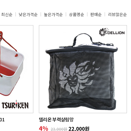
최신순
낮은가격순
높은가격순
상품명순
판매순
리뷰많은순
01
델리온 부력살림망
4
%
22,000원
23,000원