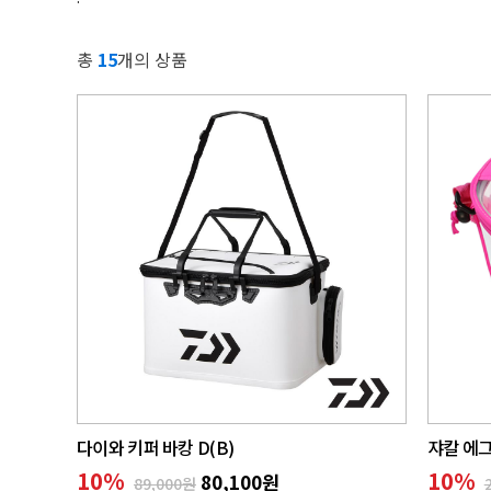
총
15
개의 상품
다이와 키퍼 바캉 D(B)
쟈칼 에그
10
%
10
%
80,100원
89,000원