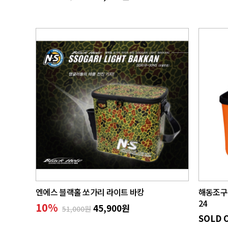
엔에스 블랙홀 쏘가리 라이트 바캉
해동조구 
24
10
%
45,900원
51,000원
SOLD 