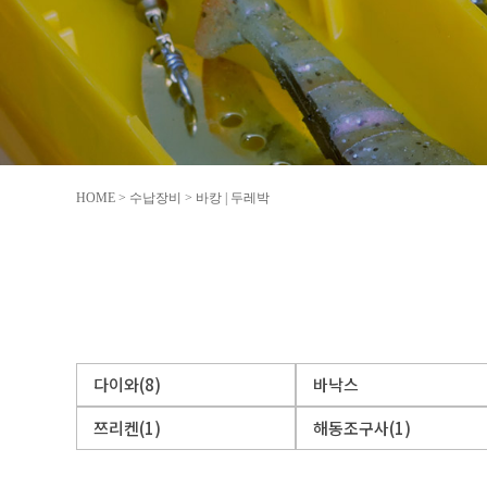
HOME
>
수납장비
>
바캉 | 두레박
다이와(8)
바낙스
쯔리켄(1)
해동조구사(1)
.