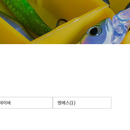
추럴
야이바
엔에스(1)