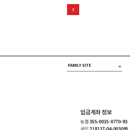
1
입금계좌 정보
농협
355-0015-0770-93
국민
218137-04-003095