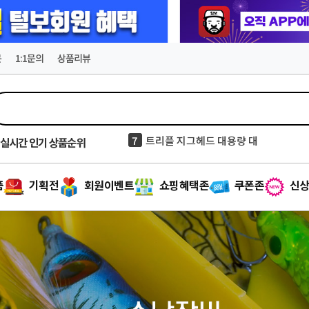
문
1:1문의
상품리뷰
8
줌 씨 테일 / C TAIL (4inch/10cm)
실시간
인기 상품순위
9
잇세이 비비비 츄(무시) 1.8인치
10
브랜드엑스 스틱 흑진주 대용량
품
기획전
회원이벤트
쇼핑혜택존
쿠폰존
신상
1
세네 팁런 오동목 에기 새우다리 무늬
2
델리온 울트라 와이드갭 훅 덕용 대용량
3
키우라 K-803 메탈 바이브
4
델리리그 2세대 발명특허 쭈갑채비