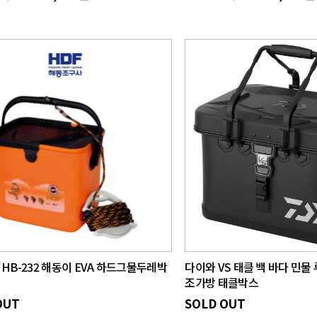
HB-232 해동이 EVA 하드그물두레박
다이와 VS 태클 백 바다 민물
조가방 태클박스
OUT
SOLD OUT