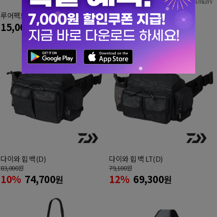
루어팩토리 LFB-25 포켓파우치
유틸리티 멀티 웨이스트백
15,000
29,000
원
원
다이와 힙 백(D)
다이와 힙 백 LT(D)
83,000
원
79,100
원
10%
74,700
12%
69,300
원
원