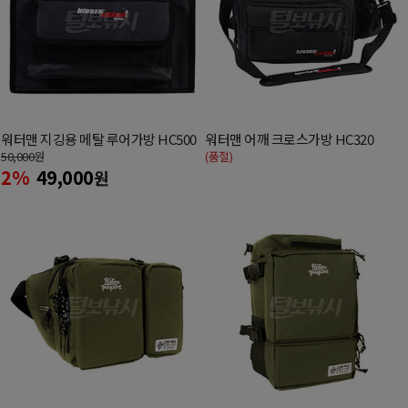
워터맨 지깅용 메탈 루어가방 HC500
워터맨 어깨 크로스가방 HC320
50,000
원
(품절)
2%
49,000
원