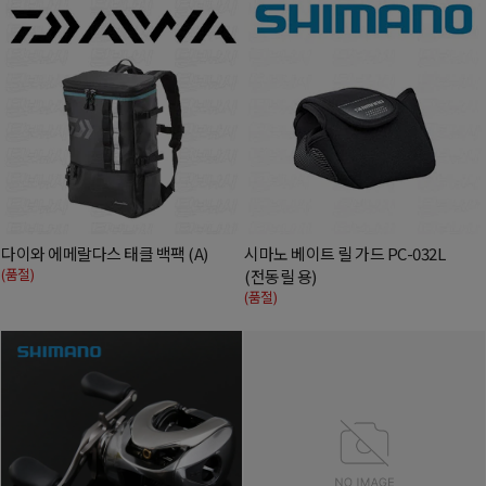
다이와 에메랄다스 태클 백팩 (A)
시마노 베이트 릴 가드 PC-032L
(품절)
(전동릴 용)
(품절)