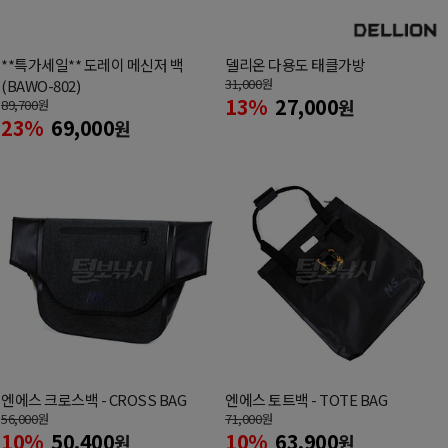
**특가세일** 도레이 메신저 백
델리온 다용도 태클가방
31,000
원
(BAWO-802)
13%
27,000
원
89,700
원
23%
69,000
원
엔에스 크로스백 - CROSS BAG
엔에스 토트백 - TOTE BAG
56,000
원
71,000
원
10%
50,400
10%
63,900
원
원