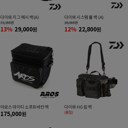
다이와 지그 메시 백(A)
다이와 시스템 툴 백 (A)
33,200
원
26,000
원
13%
29,000
12%
22,800
원
원
아로스 마이티 소프트바칸 백
다이와 HG 힙 백
175,000
(품절)
원