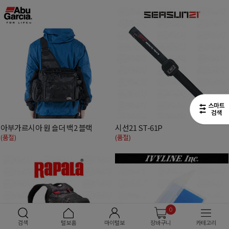
아부가르시아 원 숄더 백2 블랙
시선21 ST-61P
(품절)
(품절)
0
검색
털보홈
마이털보
장바구니
카테고리