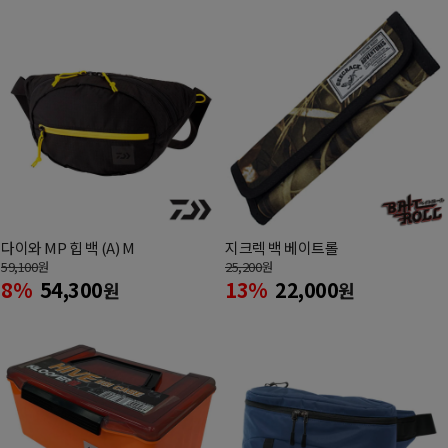
다이와 MP 힙 백 (A) M
지크렉 백 베이트롤
59,100
원
25,200
원
8%
54,300
13%
22,000
원
원