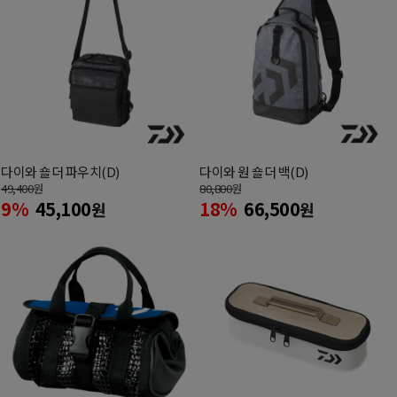
다이와 숄더 파우치(D)
다이와 원 숄더 백(D)
49,400
원
80,800
원
9%
45,100
18%
66,500
원
원