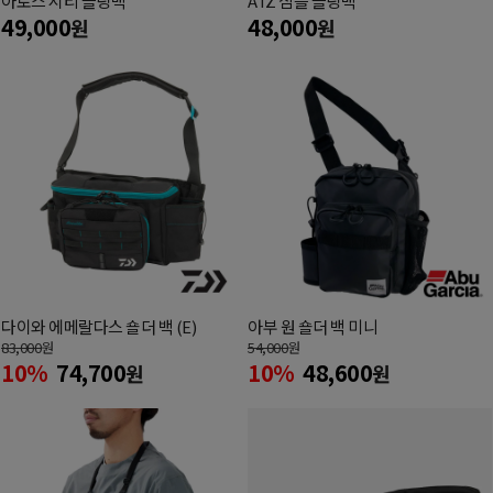
아로스 시티 슬링백
ATZ 심플 슬링백
49,000
48,000
원
원
다이와 에메랄다스 숄더 백 (E)
아부 원 숄더 백 미니
83,000
원
54,000
원
10%
74,700
10%
48,600
원
원