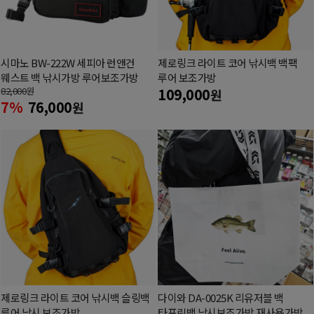
시마노 BW-222W 세피아 런앤건
제로링크 라이트 코어 낚시백 백팩
웨스트 백 낚시가방 루어보조가방
루어 보조가방
82,000
원
109,000
원
7%
76,000
원
제로링크 라이트 코어 낚시백 슬링백
다이와 DA-0025K 리유저블 백
루어 낚시 보조가방
타포린백 낚시보조가방 재사용가방