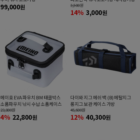
99,000
3,500
원
원
14%
3,000
원
메이호 EVA 파우치 BM 태클박스
다이와 지그 메쉬 백 (B) 메탈지그
소품파우치 낚시 수납 소품케이스
롱지그 보관 케이스 가방
23,800
원
45,600
원
4%
22,800
12%
40,300
원
원