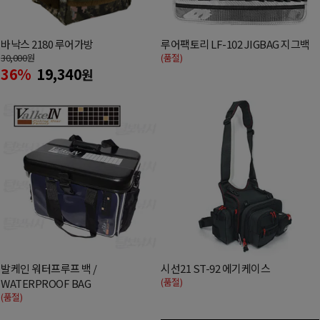
바낙스 2180 루어가방
루어팩토리 LF-102 JIGBAG 지그백
30,000
원
(품절)
36%
19,340
원
발케인 워터프루프 백 /
시선21 ST-92 에기케이스
(품절)
WATERPROOF BAG
(품절)