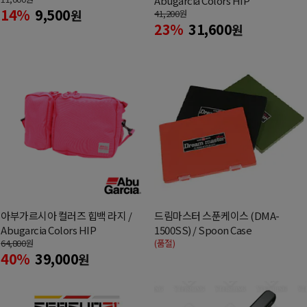
Abugarcia Colors HIP
14%
9,500
원
41,200
원
23%
31,600
원
아부가르시아 컬러즈 힙백 라지 /
드림마스터 스푼케이스 (DMA-
Abugarcia Colors HIP
1500SS) / Spoon Case
64,800
원
(품절)
40%
39,000
원