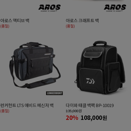
아로스 액티브 백
아로스 크래프트 백
(품절)
(품절)
런커헌트 LTS 애비드 메신저 백
다이와 태클 백팩 BP-10019
(품절)
135,000
원
20%
108,000
원