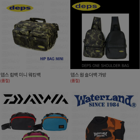
뎁스 힙백 미니 워킹백
뎁스 원 숄더백 가방
(품절)
(품절)