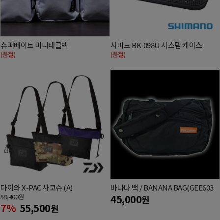
슈퍼베이트 미니태클백
시마노 BK-098U 시스템 케이스
(품절)
(품절)
다이와 X-PAC 사코슈 (A)
바나나 백 / BANANA BAG(GEE603
59,400
원
45,000
원
7%
55,500
원