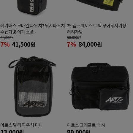
메가배스 모바일 파우치2 낚시파우치
25 뎁스 웨이스트 백 루어낚시가방
수납가방 에기 소품
허리가방
44,500
원
90,000
원
7%
41,500
7%
84,000
원
원
아로스 멀티 파우치 미니
아로스 크래프트 백 M
13,000
89,000
원
원