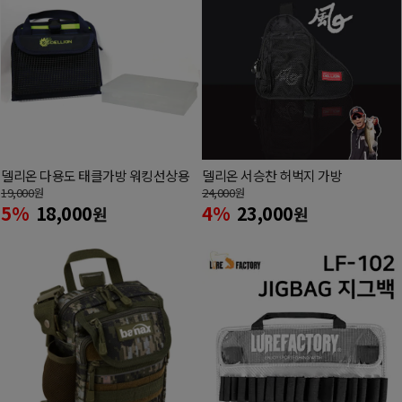
델리온 다용도 태클가방 워킹선상용
델리온 서승찬 허벅지 가방
19,000
원
24,000
원
5%
18,000
4%
23,000
원
원