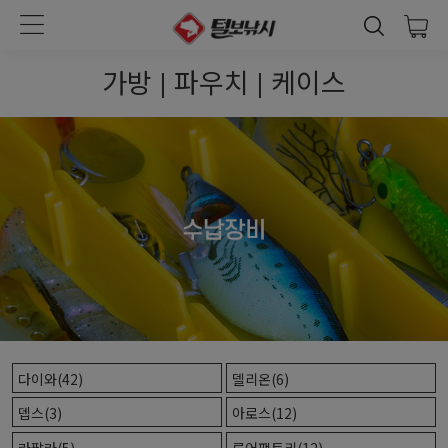
가방 | 파우치 | 케이스
다이와(42)
델리온(6)
뎁스(3)
아로스(12)
라팔라(5)
루어팩토리(12)