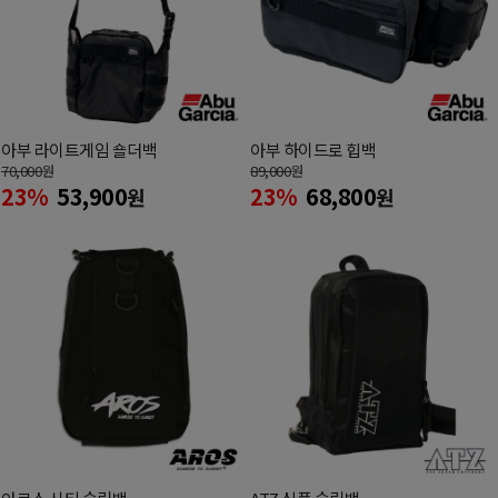
아부 라이트게임 숄더백
아부 하이드로 힙백
70,000
원
89,000
원
23%
53,900
23%
68,800
원
원