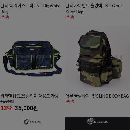
엔티 빅 웨이스트백 - NT Big Waist
엔티 자이언트 슬링백 - NT Giant
Bag
Sling Bag
(품절)
(품절)
워터맨 HC135 손잡이 다용도 가방
아부 슬링바디 백/SLING BODY BAG
40,000
원
(품절)
13%
35,000
원