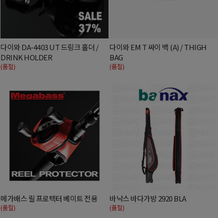
다이와 DA-4403 UT 드링크 홀더 /
다이와 EM T 싸이 백 (A) / THIGH
DRINK HOLDER
BAG
(품절)
(품절)
메가배스 릴 프로텍터 베이트 전용
바낙스 바다가방 2920 BLA
(품절)
(품절)