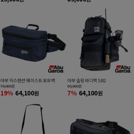
아부 익스텐션 웨이스트 토트백
아부 슬링 바디백 SB2
79,000
원
69,000
원
19%
64,100
7%
64,100
원
원