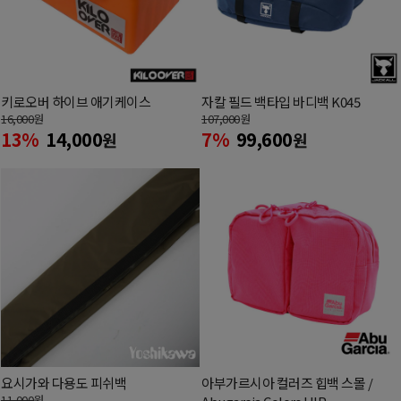
키로오버 하이브 애기케이스
자칼 필드 백타입 바디백 K045
16,000
원
107,000
원
13%
14,000
7%
99,600
원
원
요시가와 다용도 피쉬백
아부가르시아 컬러즈 힙백 스몰 /
11,000
원