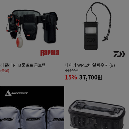
라팔라 RTB 툴벨트 콤보팩
다이와 WP 모바일 파우치 (B)
(품절)
44,100
원
15%
37,700
원