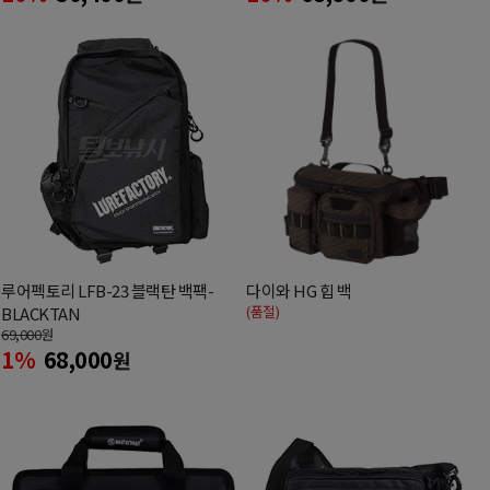
루어펙토리 LFB-23 블랙탄 백팩-
다이와 HG 힙 백
(품절)
BLACKTAN
69,000
원
1%
68,000
원