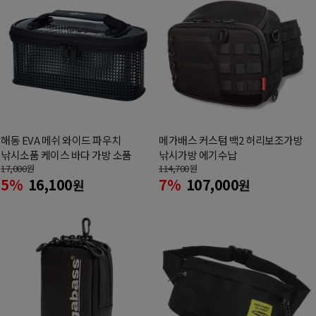
해동 EVA 메쉬 와이드 파우치
메가배스 커스텀 백2 허리보조가방
낚시소품 케이스 바다 가방 소품
낚시가방 에기수납
17,000
원
114,700
원
5%
16,100
7%
107,000
원
원