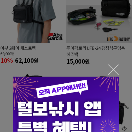
아부 2웨이 체스트팩
루어팩토리 LFB-24 팽창식구명복
69,000
원
허리백
10%
62,100
원
15,000
원