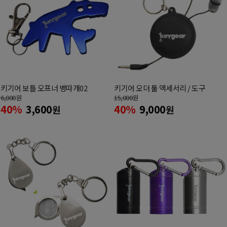
키기어 보틀 오프너 병따개02
키기어 오더 툴 액세서리 / 도구
6,000
원
15,000
원
40%
3,600
40%
9,000
원
원