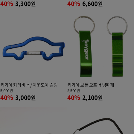
40%
3,300
40%
6,600
원
원
키기어 카라비너 / 아웃도어 슬링
키기어 보틀 오프너 병따개
5,000
원
3,500
원
40%
3,000
40%
2,100
원
원