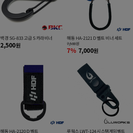
백경 SG-833 고급 S 카라비너
해동 HA-2121 D 벨트 비너 세트
2,500
7,500
원
원
7%
7,000
원
해동 HA-2120 D 벨트
루웍스 LWT-124 시스템게임벨트