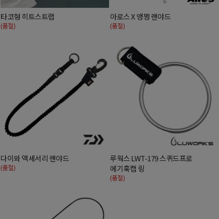
타코형 히트스트랩
아로스 X 앵쩡 랜야드
(품절)
(품절)
다이와 액세서리 랜야드
루웍스 LWT-179 스퀴드프로
(품절)
에기훅캡 링
(품절)