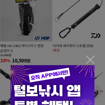
해동 HA-2462 아이스박스 연장
다이와 세이프티 스트랩 1500
(품절)
손잡이Ⅱ
15,000
원
30%
10,500
원