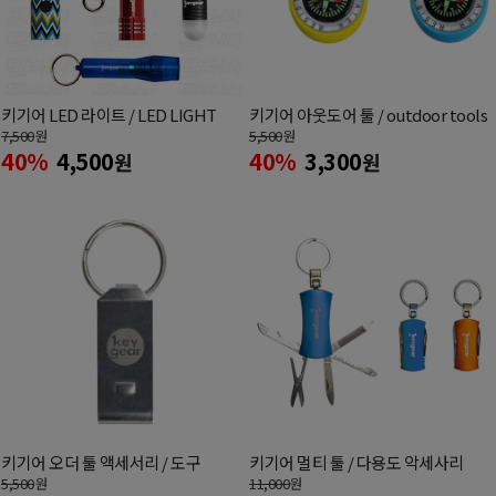
키기어 LED 라이트 / LED LIGHT
키기어 아웃도어 툴 / outdoor tools
7,500
원
5,500
원
40%
4,500
40%
3,300
원
원
키기어 오더 툴 액세서리 / 도구
키기어 멀티 툴 / 다용도 악세사리
5,500
원
11,000
원