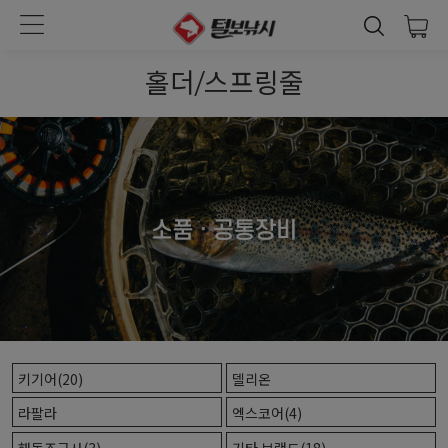
홀더/스프링줄
키기어(20)
델리온
라팔라
엑스코어(4)
해동조구사(3)
기타 브랜드(18)