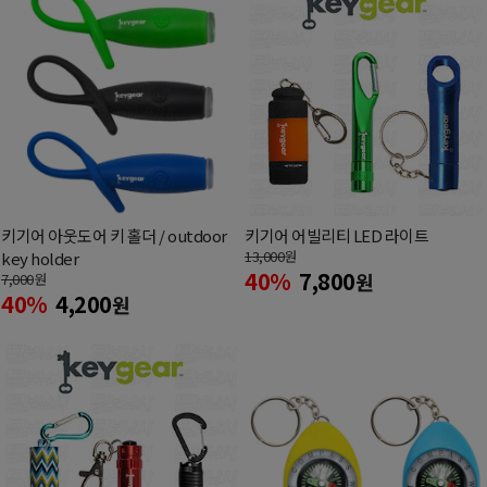
키기어 아웃도어 키 홀더 / outdoor
키기어 어빌리티 LED 라이트
13,000
원
key holder
40%
7,800
원
7,000
원
40%
4,200
원