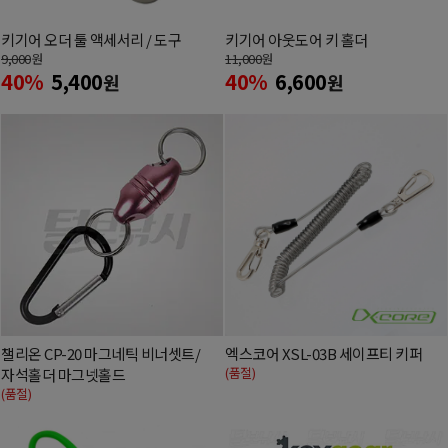
키기어 오더 툴 액세서리 / 도구
키기어 아웃도어 키 홀더
9,000
원
11,000
원
40%
5,400
40%
6,600
원
원
챌리온 CP-20 마그네틱 비너셋트/
엑스코어 XSL-03B 세이프티 키퍼
(품절)
자석홀더 마그넷홀드
(품절)