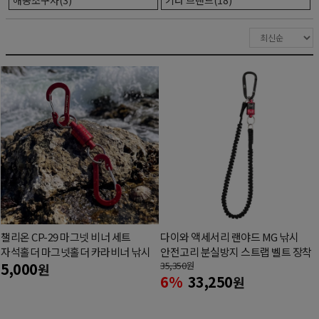
챌리온 CP-29 마그넷 비너 세트
다이와 액세서리 랜야드 MG 낚시
자석홀더 마그넷홀더 카라비너 낚시
안전고리 분실방지 스트랩 벨트 장착
5,000
35,350
원
원
6%
33,250
원