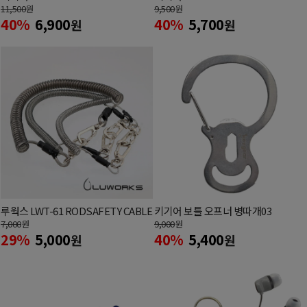
11,500
원
9,500
원
40%
6,900
40%
5,700
원
원
루웍스 LWT-61 RODSAFETY CABLE
키기어 보틀 오프너 병따개03
7,000
원
9,000
원
29%
5,000
40%
5,400
원
원