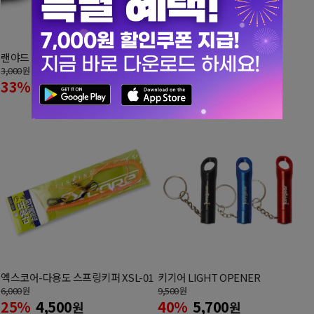
랜야드 (카라비너 스프링줄)
GB 와이어 스프링 키퍼
3,000
원
4,600
원
33%
2,000
35%
3,000
원
원
엑스코어-다용도 스프링키퍼 XSL-01
키기어 LIGHT OPENER
6,000
원
9,500
원
25%
4,500
40%
5,700
원
원