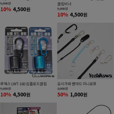
5,000
원
클립비너
10%
4,500
원
5,000
원
10%
4,500
원
루웍스 LWT-160 심플로드클립
요시가와 랜야드 미니로프
5,000
원
2,000
원
10%
4,500
50%
1,000
원
원