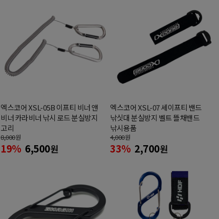
엑스코어 XSL-05B 이프티 비너 앤
엑스코어 XSL-07 세이프티 밴드
비너 카라비너 낚시 로드 분실방지
낚싯대 분실방지 벨트 뜰채밴드
고리
낚시용품
8,000
원
4,000
원
19%
6,500
33%
2,700
원
원