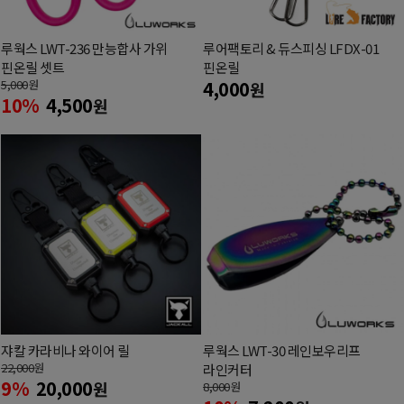
루웍스 LWT-236 만능합사 가위
루어팩토리 & 듀스피싱 LFDX-01
핀온릴 셋트
핀온릴
5,000
원
4,000
원
10%
4,500
원
쟈칼 카라비나 와이어 릴
루웍스 LWT-30 레인보우리프
22,000
원
라인커터
9%
20,000
원
8,000
원