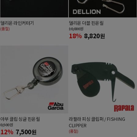
델리온 라인커터기
델리온 더블 핀온릴
(품절)
10,800
원
18%
8,820
원
아부 클립 싱글 핀온릴
라팔라 피싱 클립퍼 / FISHING
8,500
원
CLIPPER
12%
7,500
원
(품절)