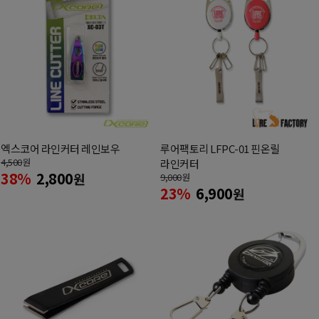
엑스코어 라인커터 레인보우
루어팩토리 LFPC-01 핀온릴
4,500
원
라인커터
38%
2,800
원
9,000
원
23%
6,900
원