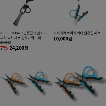
시마노 PI-042R 핀온릴 라인 커터
리비에라 트리거 커터 핀온릴 세트
10,000
부착 낚시 세트 합사가위 고리
원
26,000
원
7%
24,200
원