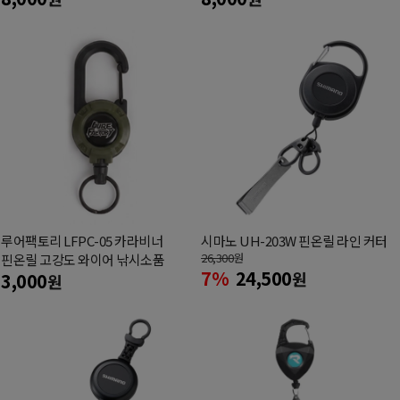
루어팩토리 LFPC-05 카라비너
시마노 UH-203W 핀온릴 라인 커터
26,300
원
핀온릴 고강도 와이어 낚시소품
7%
24,500
원
3,000
원