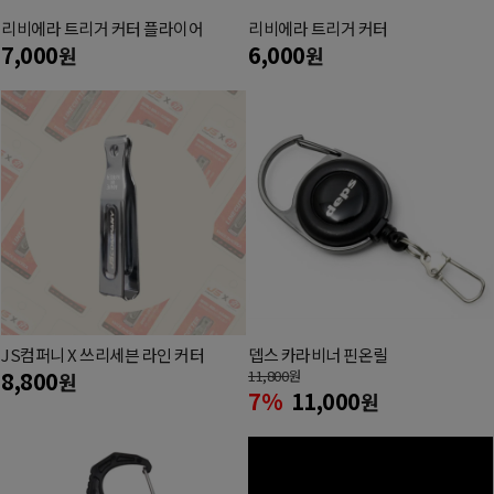
리비에라 트리거 커터 플라이어
리비에라 트리거 커터
7,000
6,000
원
원
JS컴퍼니 X 쓰리세븐 라인 커터
뎁스 카라비너 핀온릴
8,800
11,800
원
원
7%
11,000
원