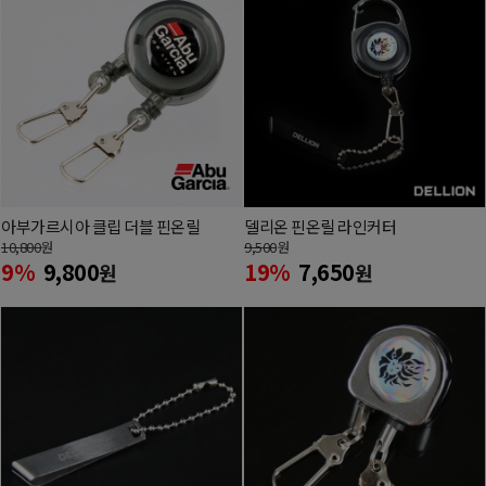
아부가르시아 클립 더블 핀온릴
델리온 핀온릴 라인커터
10,800
원
9,500
원
9%
9,800
19%
7,650
원
원