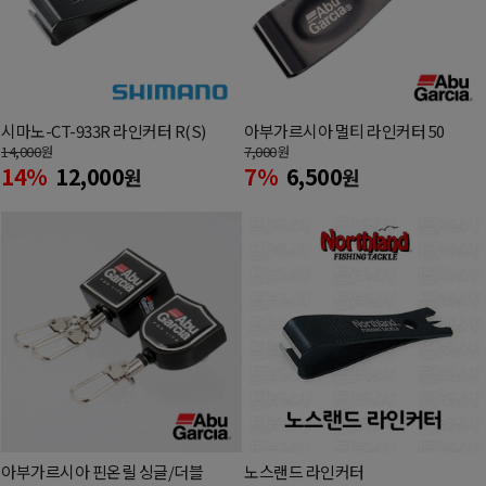
시마노-CT-933R 라인커터 R(S)
아부가르시아 멀티 라인커터 50
14,000
원
7,000
원
14%
12,000
7%
6,500
원
원
아부가르시아 핀온릴 싱글/더블
노스랜드 라인커터