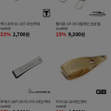
엑스코어 XC-02T 라인커터
챌리온 CP-19 더블체인 핀온릴
4,000
원
11,000
원
33%
2,700
15%
9,300
원
원
루웍스 LWT-09 미니미니라인커터
지비 GA-20 라인컷터
3,500
원
5,000
원