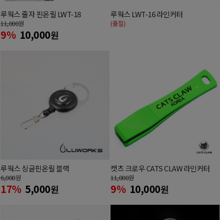
루웍스 줄자 핀온릴 LWT-18
루웍스 LWT-16 라인커터
11,000
원
(품절)
9%
10,000
원
루웍스 싱글핀온릴 블랙
캣츠 크로우 CATS CLAW 라인커터
6,000
원
11,000
원
17%
5,000
9%
10,000
원
원