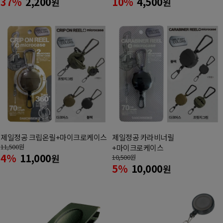
37%
2,200
10%
4,500
원
원
제일정공 크립온릴+마이크로케이스
제일정공 카라비너릴
11,500
원
+마이크로케이스
4%
11,000
원
10,500
원
5%
10,000
원