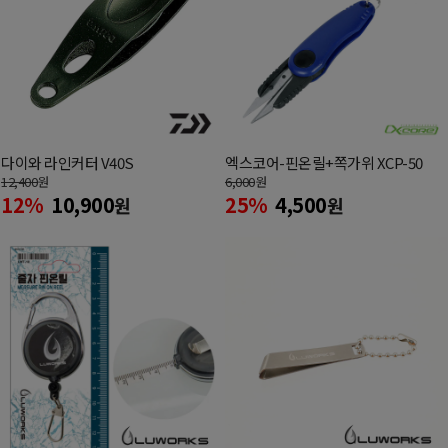
다이와 라인커터 V40S
엑스코어-핀온릴+쪽가위 XCP-50
12,400
원
6,000
원
12%
10,900
25%
4,500
원
원