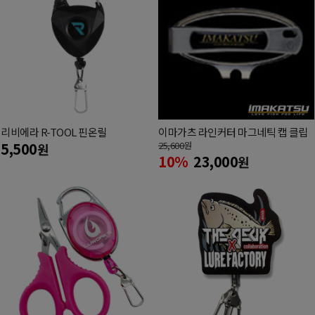
리비에라 R-TOOL 핀온릴
이마가츠 라인커터 마그네틱 캡 클립
5,500
25,600
원
원
10%
23,000
원