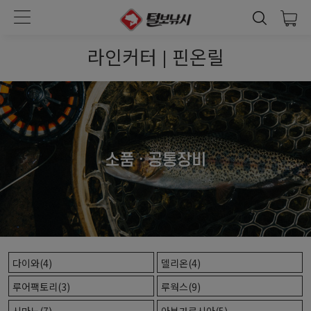
라인커터 | 핀온릴
다이와(4)
델리온(4)
루어팩토리(3)
루웍스(9)
시마노(7)
아부가르시아(5)