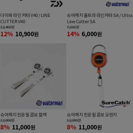
다이와 라인 커터 V40 / LINE
슈어캐치 울트라 라인커터 SA / Ultra
CUTTER V40
Line Cutter SA
12,400
원
7,000
원
12%
10,900
14%
6,000
원
원
슈어캐치 핀온릴 콤보 블랙
슈어캐치 핀온릴 콤보 오렌지
12,000
원
12,000
원
8%
11,000
8%
11,000
원
원