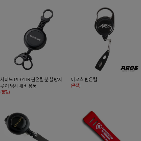
시마노 PI-041R 핀온릴 분실 방지
아로스 핀온릴
(품절)
루어 낚시 채비 용품
(품절)