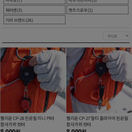
워터맨(3)
캣츠크로우(1)
기타 브랜드(26)
챌리온 CP-28 핀온릴 미니 커터
챌리온 CP-27 멀티 플라이어 핀온릴
합사가위 컷터
합사가위 컷터
8,000
8,000
원
원