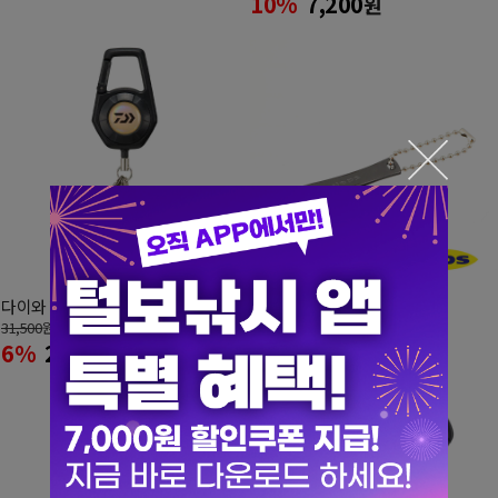
10%
7,200
원
다이와 라인커터2 카라비너 릴 세트
뎁스 라인커터
31,500
원
11,800
원
6%
29,500
7%
11,000
원
원