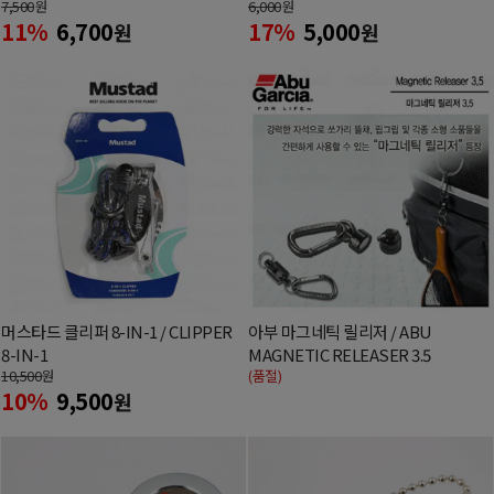
7,500
원
6,000
원
11%
6,700
17%
5,000
원
원
머스타드 클리퍼 8-IN-1 / CLIPPER
아부 마그네틱 릴리저 / ABU
8-IN-1
MAGNETIC RELEASER 3.5
10,500
원
(품절)
10%
9,500
원