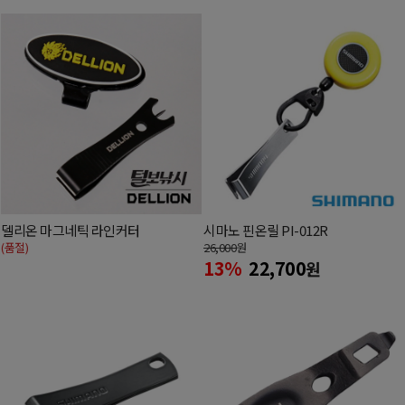
델리온 마그네틱 라인커터
시마노 핀온릴 PI-012R
(품절)
26,000
원
13%
22,700
원