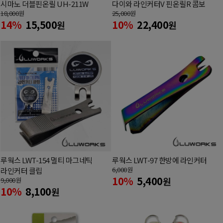
시마노 더블핀온릴 UH-211W
다이와 라인커터V 핀온릴R 콤보
18,000
원
25,000
원
14%
15,500
10%
22,400
원
원
루웍스 LWT-154 멀티 마그네틱
루웍스 LWT-97 한방에 라인커터
6,000
원
라인커터 클립
10%
5,400
원
9,000
원
10%
8,100
원