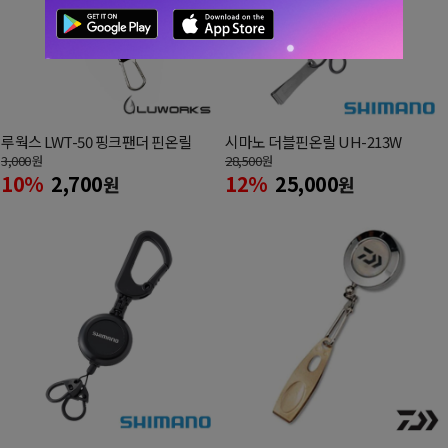
루웍스 LWT-50 핑크팬더 핀온릴
시마노 더블핀온릴 UH-213W
3,000
원
28,500
원
10%
2,700
12%
25,000
원
원