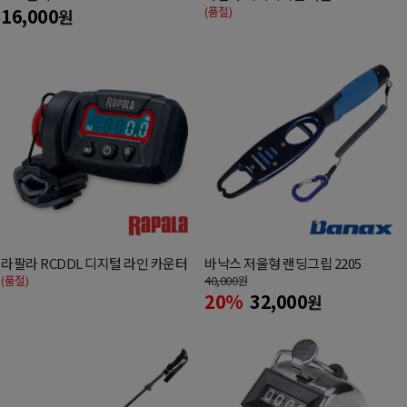
16,000
(품절)
원
라팔라 RCDDL 디지털 라인 카운터
바낙스 저울형 랜딩그립 2205
(품절)
40,000
원
20%
32,000
원