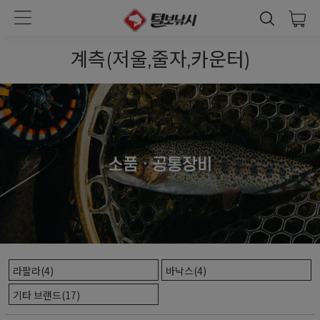
계측(저울,줄자,카운터)
라팔라(4)
바낙스(4)
기타 브랜드(17)