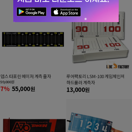
뎁스 타포린 메이저 계측 줄자
루어팩토리 LSM-100 게임체인져
59,000
원
하드룰러 계측자
7%
55,000
원
13,000
원