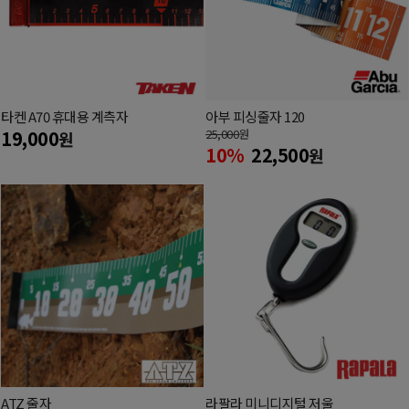
타켄 A70 휴대용 계측자
아부 피싱줄자 120
19,000
25,000
원
원
10%
22,500
원
ATZ 줄자
라팔라 미니디지털 저울