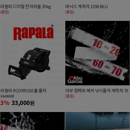
라팔라 디지털 전자저울 25kg
바낙스 계측자 2190 BLU
(품절)
(품절)
라팔라 RCDRR150 롤 줄자
아부 컴팩트 메져 낚시줄자 계측자 70
34,000
원
(품절)
3%
33,000
원