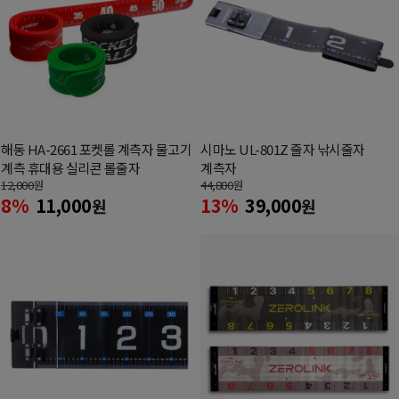
해동 HA-2661 포켓롤 계측자 물고기
시마노 UL-801Z 줄자 낚시줄자
계측 휴대용 실리콘 롤줄자
계측자
12,000
원
44,800
원
8%
11,000
13%
39,000
원
원