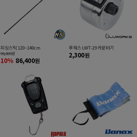
피싱스틱 120~140cm
루웍스 LWT-29 카운터기
96,000
원
2,300
원
10%
86,400
원