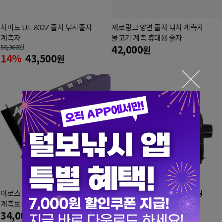
시마노 UL-802Z 줄자 낚시줄자
제로링크 양면 줄자 낚시 계측자
계측자
물고기 계측 휴대용 줄자
50,300
원
42,000
원
14%
43,500
원
아로스 썬더볼트 매쉬 줄자 계측자
포세이돈 듀얼 카운터기 고급형
13,000
계측보드 낚시줄자
원
34,000
원