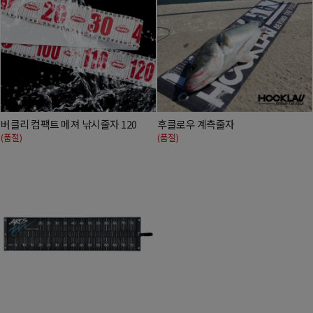
버클리 컴팩트 메져 낚시줄자 120
후클로우 계측줄자
(품절)
(품절)