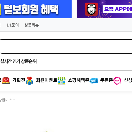
문
1:1문의
상품리뷰
실시간
인기 상품순위
품
기획전
회원이벤트
쇼핑혜택존
쿠폰존
신상
 방한마스크