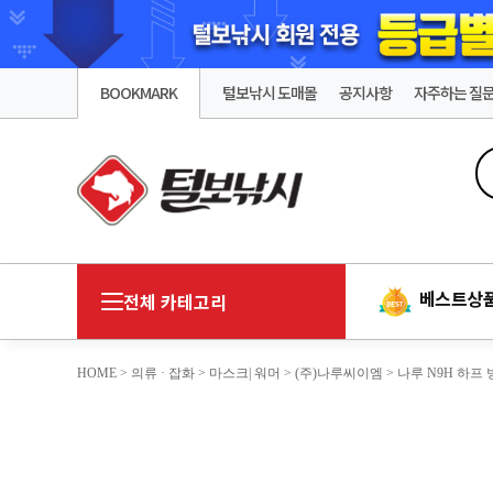
BOOKMARK
털보낚시 도매몰
공지사항
자주하는 질
베스트상
전체 카테고리
HOME
>
의류 · 잡화
>
마스크| 워머
>
(주)나루씨이엠
> 나루 N9H 하프