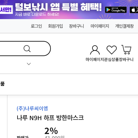
로그인
회원가입
장바구니
마이페이지
개인결제창
마이페이지
관심상품
장바구니
품
(주)나루씨이엠
나루 N9H 하프 방한마스크
2
%
43,000원
판매가