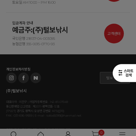
토요일 AM 10:00 ~ PM 16:00
입금계좌 안내
예금주:(주)털보낚시
고객센터
국민은행 218137-04-003095
농협은행 355-0015-0770-93
개인정보처리방침
털보 도매몰
(주)털보낚시
대표이사 : 이찬구 | 사업자등록번호 : 142-81-07548
통신판매업 신고번호 : 제2011-평택안출-12호
[17927] 경기도 평택시 오성면 강변로 1473(신리)
FAX : 031-696-9959 | E-mail : tolbo5099@hanmail.net
COPYRIGHT⒞ TOLBO. ALL RIGHT RESERVED.
0