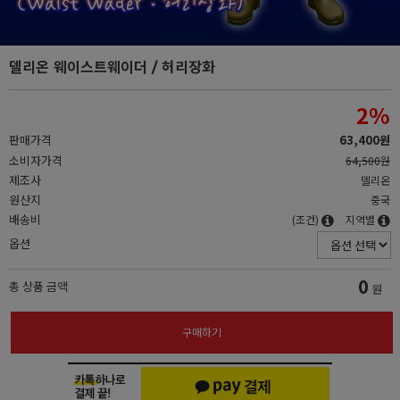
델리온 웨이스트웨이더 / 허리장화
2
%
판매가격
63,400원
소비자가격
64,500원
제조사
델리온
원산지
중국
배송비
(조건)
지역별
옵션
0
총 상품 금액
원
구매하기