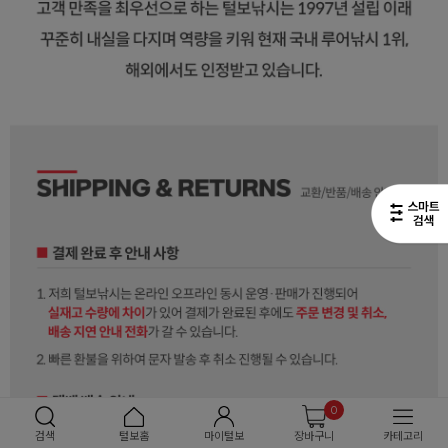
0
검색
털보홈
마이털보
장바구니
카테고리