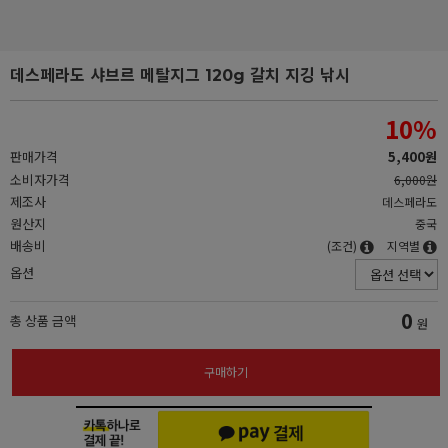
데스페라도 샤브르 메탈지그 120g 갈치 지깅 낚시
10
%
판매가격
5,400원
소비자가격
6,000원
제조사
데스페라도
원산지
중국
배송비
(조건)
지역별
옵션
0
총 상품 금액
원
구매하기