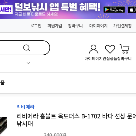
로그인
회원가입
장바구니
마이페이지
개인결제창
마이페이지
관심상품
장바구니
품
리비에라
리비에라 홈볼트 옥토퍼스 B-1702 바다 선상 문
낚시대
240,000원