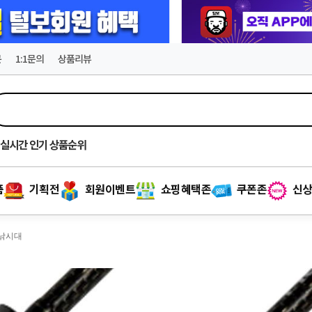
문
1:1문의
상품리뷰
실시간
인기 상품순위
품
기획전
회원이벤트
쇼핑혜택존
쿠폰존
신상
 낚시대