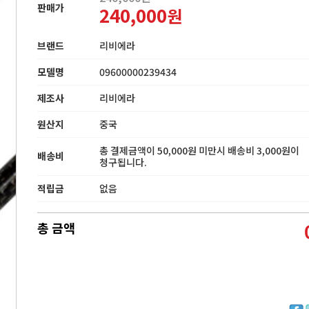
판매가
240,000
원
브랜드
리비에라
모델명
09600000239434
제조사
리비에라
원산지
중국
총 결제금액이 50,000원 미만시 배송비 3,000원이
배송비
청구됩니다.
적립금
없음
총 금액