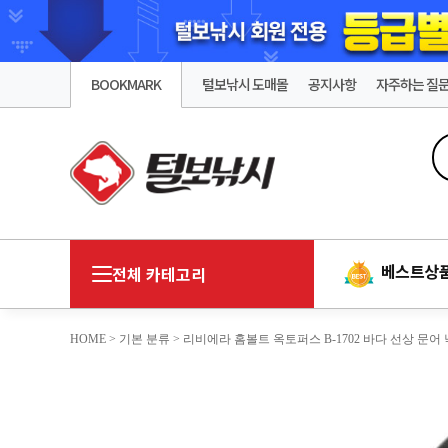
BOOKMARK
털보낚시 도매몰
공지사항
자주하는 질
베스트상
전체 카테고리
HOME
>
기본 분류
> 리비에라 홈볼트 옥토퍼스 B-1702 바다 선상 문어