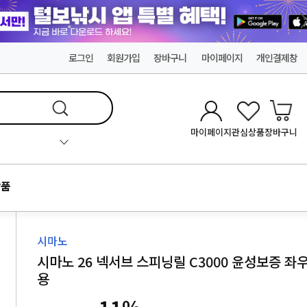
로그인
회원가입
장바구니
마이페이지
개인결제창
마이페이지
관심상품
장바구니
품
시마노
시마노 26 넥서브 스피닝릴 C3000 윤성보증 좌
용
11
%