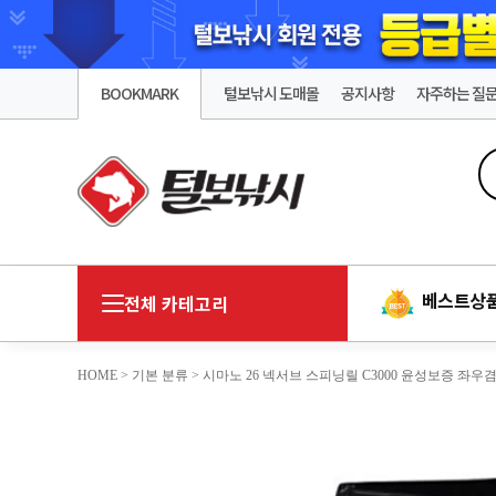
BOOKMARK
털보낚시 도매몰
공지사항
자주하는 질
베스트상
전체 카테고리
HOME
>
기본 분류
> 시마노 26 넥서브 스피닝릴 C3000 윤성보증 좌우