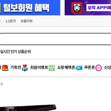
문
1:1문의
상품리뷰
실시간
인기 상품순위
품
기획전
회원이벤트
쇼핑혜택존
쿠폰존
신상
겸용