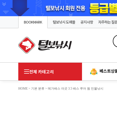
BOOKMARK
털보낚시 도매몰
공지사항
자주하는 질
베스트상
전체 카테고리
HOME
>
기본 분류
> 메가배스 야곳 3.5 배스 루어 웜 민물낚시