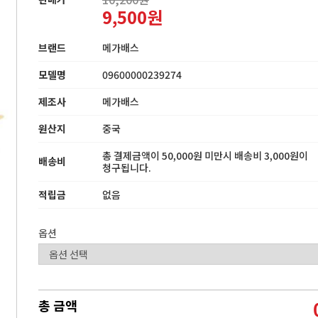
9,500원
브랜드
메가배스
모델명
09600000239274
제조사
메가배스
원산지
중국
총 결제금액이 50,000원 미만시 배송비 3,000원이
배송비
청구됩니다.
적립금
없음
옵션
총 금액