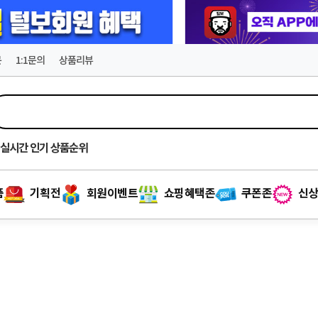
문
1:1문의
상품리뷰
실시간
인기 상품순위
품
기획전
회원이벤트
쇼핑혜택존
쿠폰존
신상