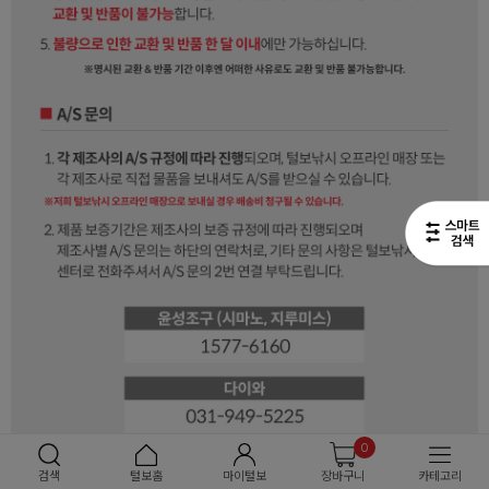
0
검색
털보홈
마이털보
장바구니
카테고리