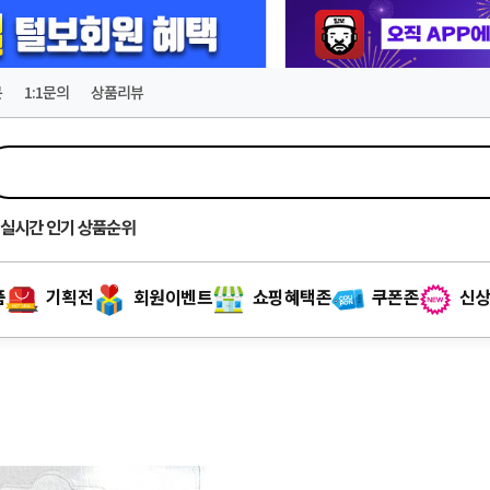
문
1:1문의
상품리뷰
실시간
인기 상품순위
품
기획전
회원이벤트
쇼핑혜택존
쿠폰존
신상