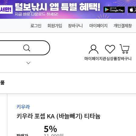
로그인
회원가입
장바구니
마이페이지
개인결제창
마이페이지
관심상품
장바구니
품
키우라
키우라 포셉 KA (바늘빼기) 티타늄
5
%
11,000원
판매가