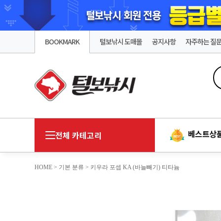
BOOKMARK
털보낚시 도매몰
공지사항
자주하는 질
베스트상
전체 카테고리
HOME
>
기본 분류
> 키우라 포셉 KA (바늘빼기) 티타늄