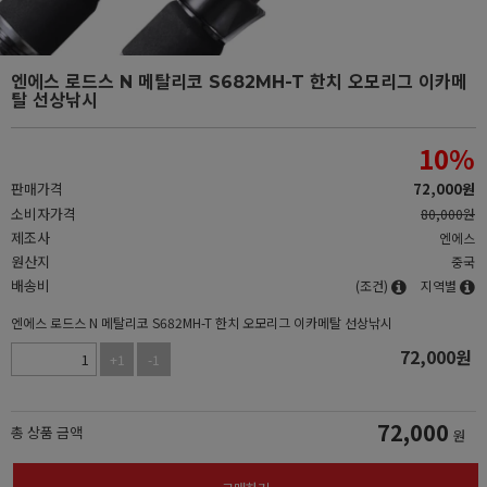
엔에스 로드스 N 메탈리코 S682MH-T 한치 오모리그 이카메
탈 선상낚시
10
%
판매가격
72,000
원
소비자가격
80,000원
제조사
엔에스
원산지
중국
배송비
(조건)
지역별
엔에스 로드스 N 메탈리코 S682MH-T 한치 오모리그 이카메탈 선상낚시
72,000
원
+1
-1
72,000
총 상품 금액
원