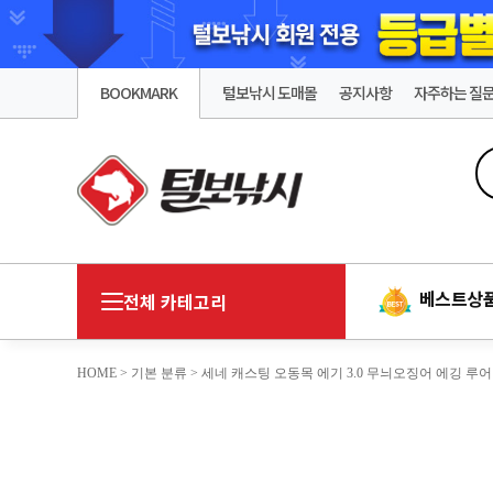
BOOKMARK
털보낚시 도매몰
공지사항
자주하는 질
베스트상
전체 카테고리
HOME
>
기본 분류
> 세네 캐스팅 오동목 에기 3.0 무늬오징어 에깅 루