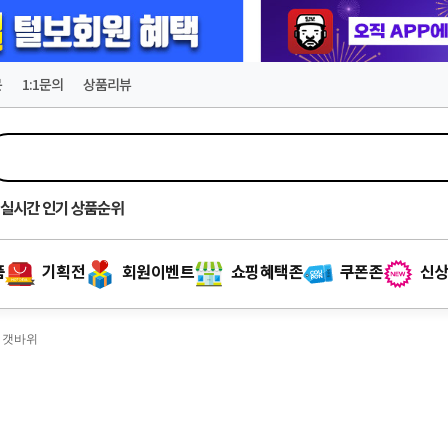
문
1:1문의
상품리뷰
실시간
인기 상품순위
품
기획전
회원이벤트
쇼핑혜택존
쿠폰존
신상
어 갯바위