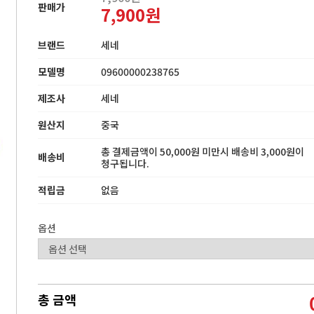
판매가
7,900원
브랜드
세네
모델명
09600000238765
제조사
세네
원산지
중국
총 결제금액이 50,000원 미만시 배송비 3,000원이
배송비
청구됩니다.
적립금
없음
옵션
총 금액