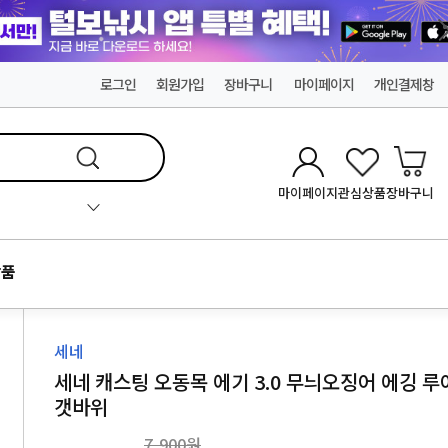
로그인
회원가입
장바구니
마이페이지
개인결제창
마이페이지
관심상품
장바구니
품
세네
세네 캐스팅 오동목 에기 3.0 무늬오징어 에깅 루
갯바위
7,900원