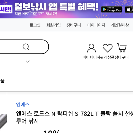
로그인
회원가입
장바구니
마이페이지
개인결제창
마이페이지
관심상품
장바구니
품
엔에스
엔에스 로드스 N 락피쉬 S-782L-T 볼락 풀치 선
루어 낚시
10
%