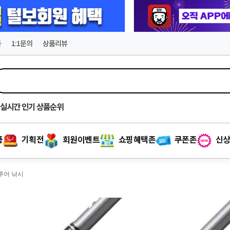
문
1:1문의
상품리뷰
실시간
인기 상품순위
품
기획전
회원이벤트
쇼핑혜택존
쿠폰존
신상
 루어 낚시