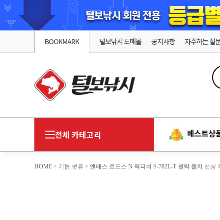
BOOKMARK
털보낚시 도매몰
공지사항
자주하는 질
베스트상
전체 카테고리
HOME
>
기본 분류
> 엔에스 로드스 N 락피쉬 S-782L-T 볼락 풀치 선상