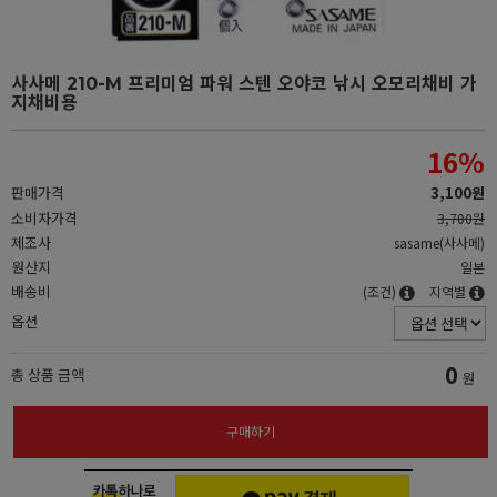
사사메 210-M 프리미엄 파워 스텐 오야코 낚시 오모리채비 가
지채비용
16
%
판매가격
3,100원
소비자가격
3,700원
제조사
sasame(사사메)
원산지
일본
배송비
(조건)
지역별
옵션
0
총 상품 금액
원
구매하기