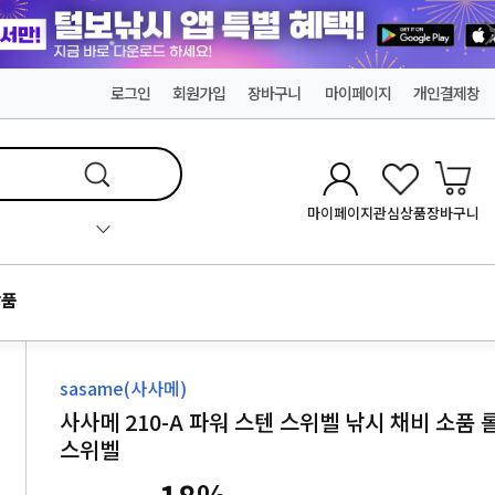
로그인
회원가입
장바구니
마이페이지
개인결제창
마이페이지
관심상품
장바구니
품
sasame(사사메)
사사메 210-A 파워 스텐 스위벨 낚시 채비 소품 
스위벨
18
%