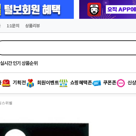
문
1:1문의
상품리뷰
실시간
인기 상품순위
품
기획전
회원이벤트
쇼핑혜택존
쿠폰존
신상
롤링스위벨