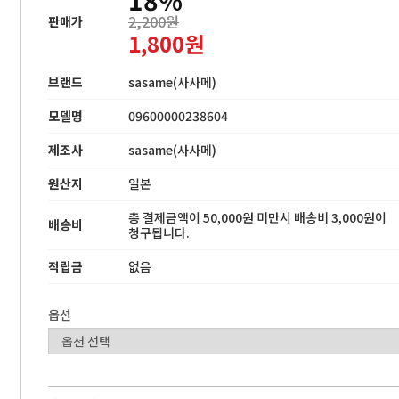
2,200원
판매가
1,800원
브랜드
sasame(사사메)
모델명
09600000238604
제조사
sasame(사사메)
원산지
일본
총 결제금액이 50,000원 미만시 배송비 3,000원이
배송비
청구됩니다.
적립금
없음
옵션