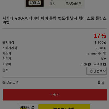
사사메 400-A 다이아 아이 롤링 맨도래 낚시 채비 소품 롤링스
위벨
17
%
판매가격
1,900원
소비자가격
2,300원
제조사
sasame(사사메)
원산지
일본
배송비
(조건)
지역별
옵션
0
총 상품 금액
원
구매하기