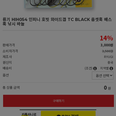
류기 HIH054 인피니 호빗 와이드갭 TC BLACK 옵셋훅 배스
훅 낚시 바늘
14
%
판매가격
3,000원
소비자가격
3,500원
제조사
RYUGI
원산지
중국
배송비
(조건)
지역별
옵션
0
총 상품 금액
원
구매하기