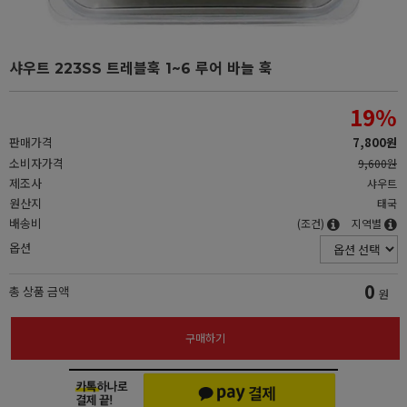
샤우트 223SS 트레블훅 1~6 루어 바늘 훅
19
%
판매가격
7,800원
소비자가격
9,600원
제조사
샤우트
원산지
태국
배송비
(조건)
지역별
옵션
0
총 상품 금액
원
구매하기