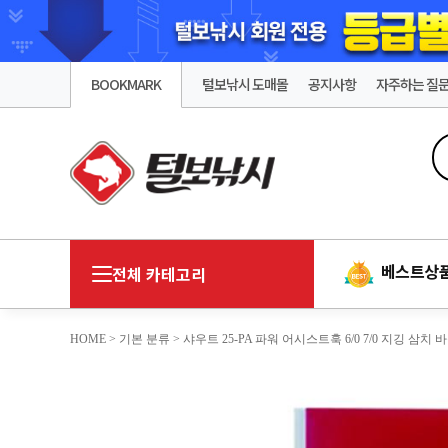
BOOKMARK
털보낚시 도매몰
공지사항
자주하는 질
베스트상
전체 카테고리
HOME
>
기본 분류
> 샤우트 25-PA 파워 어시스트훅 6/0 7/0 지깅 삼치 