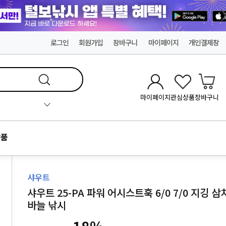
로그인
회원가입
장바구니
마이페이지
개인결제창
마이페이지
관심상품
장바구니
품
샤우트
샤우트 25-PA 파워 어시스트훅 6/0 7/0 지깅 삼
바늘 낚시
18
%