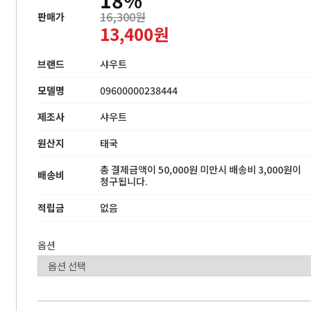
16,300원
판매가
13,400원
브랜드
샤우트
모델명
09600000238444
제조사
샤우트
원산지
태국
총 결제금액이 50,000원 미만시 배송비 3,000원이
배송비
청구됩니다.
적립금
없음
옵션