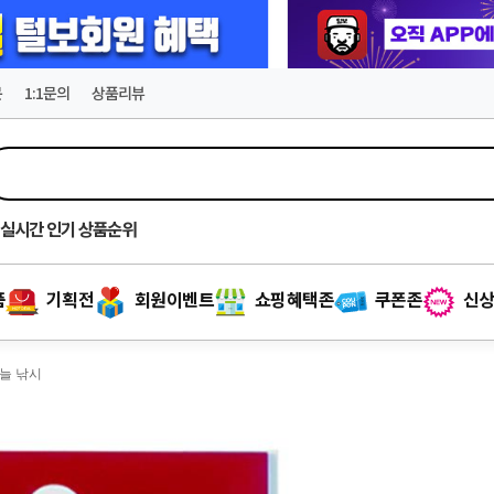
문
1:1문의
상품리뷰
실시간
인기 상품순위
품
기획전
회원이벤트
쇼핑혜택존
쿠폰존
신상
바늘 낚시