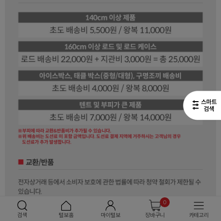
0
검색
털보홈
마이털보
장바구니
카테고리