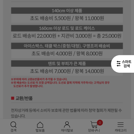
0
검색
털보홈
마이털보
장바구니
카테고리