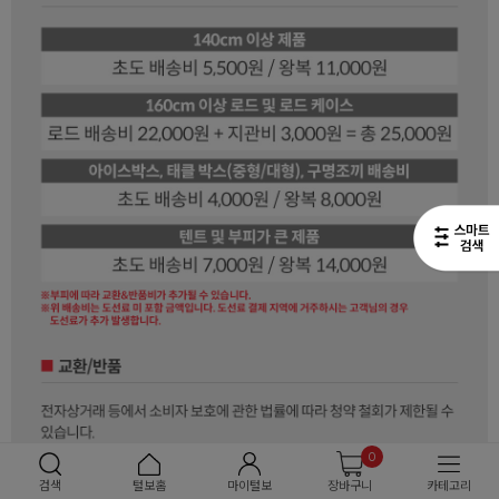
0
검색
털보홈
마이털보
장바구니
카테고리