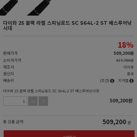
다이와 25 블랙 라벨 스피닝로드 SC S64L-2 ST 배스루어낚
시대
18
%
판매가격
509,200
원
소비자가격
617,780원
제조사
다이와
원산지
중국
배송비
(조건)
지역별
다이와 25 블랙 라벨 스피닝로드 SC S64L-2 ST 배스루어낚시대
509,200
원
+1
-1
509,200
총 상품 금액
원