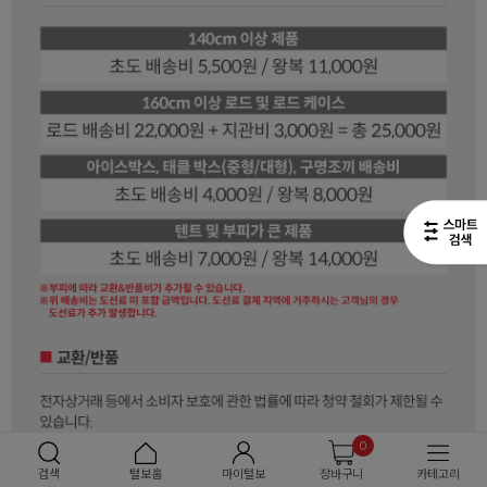
0
검색
털보홈
마이털보
장바구니
카테고리