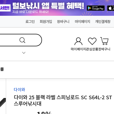
로그인
회원가입
장바구니
마이페이지
개인결제창
마이페이지
관심상품
장바구니
품
다이와
다이와 25 블랙 라벨 스피닝로드 SC S64L-2 ST
스루어낚시대
18
%