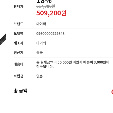
617,780원
판매가
509,200
원
브랜드
다이와
모델명
09600000229848
제조사
다이와
원산지
중국
총 결제금액이 50,000원 미만시 배송비 3,000원이
배송비
청구됩니다.
적립금
없음
총 금액