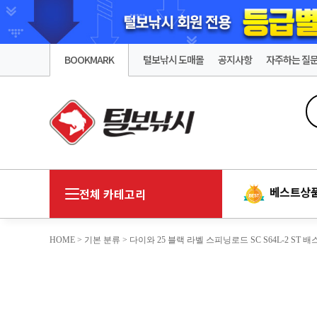
BOOKMARK
털보낚시 도매몰
공지사항
자주하는 질
베스트상
전체 카테고리
HOME
>
기본 분류
> 다이와 25 블랙 라벨 스피닝로드 SC S64L-2 ST