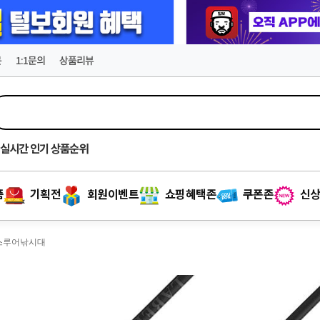
문
1:1문의
상품리뷰
실시간
인기 상품순위
품
기획전
회원이벤트
쇼핑혜택존
쿠폰존
신상
 배스루어낚시대