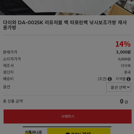
다이와 DA-0025K 리유저블 백 타포린백 낚시보조가방 재사
용가방
14
%
판매가격
3,000원
소비자가격
3,500원
제조사
다이와
원산지
중국
배송비
(조건)
지역별
옵션
0
총 상품 금액
원
구매하기