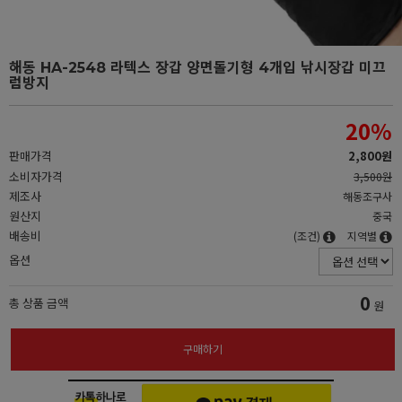
해동 HA-2548 라텍스 장갑 양면돌기형 4개입 낚시장갑 미끄
럼방지
20
%
판매가격
2,800원
소비자가격
3,500원
제조사
해동조구사
원산지
중국
배송비
(조건)
지역별
옵션
0
총 상품 금액
원
구매하기