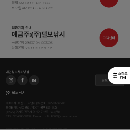
평일 AM 10:00 ~ PM 16:00
토요일 AM 10:00 ~ PM 16:00
입금계좌 안내
예금주:(주)털보낚시
고객센터
국민은행 218137-04-003095
농협은행 355-0015-0770-93
개인정보처리방침
털보 도매몰
(주)털보낚시
대표이사 : 이찬구 | 사업자등록번호 : 142-81-07548
통신판매업 신고번호 : 제2011-평택안출-12호
[17927] 경기도 평택시 오성면 강변로 1473(신리)
FAX : 031-696-9959 | E-mail : tolbo5099@hanmail.net
COPYRIGHT⒞ TOLBO. ALL RIGHT RESERVED.