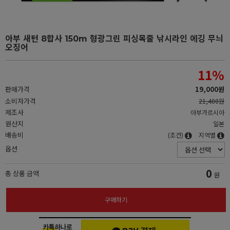
아부 새턴 8합사 150m 형광그린 피싱목줄 낚시라인 에깅 무늬
오징어
11
%
판매가격
19,000원
소비자가격
21,400원
제조사
아부가르시아
원산지
일본
배송비
(조건)
지역별
옵션
0
총 상품 금액
원
구매하기