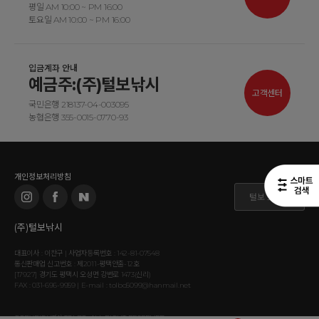
평일 AM 10:00 ~ PM 16:00
토요일 AM 10:00 ~ PM 16:00
입금계좌 안내
예금주:(주)털보낚시
고객센터
국민은행 218137-04-003095
농협은행 355-0015-0770-93
개인정보처리방침
털보 도매몰
(주)털보낚시
대표이사 : 이찬구 | 사업자등록번호 : 142-81-07548
통신판매업 신고번호 : 제2011-평택안출-12호
[17927] 경기도 평택시 오성면 강변로 1473(신리)
FAX : 031-696-9959 | E-mail : tolbo5099@hanmail.net
COPYRIGHT⒞ TOLBO. ALL RIGHT RESERVED.