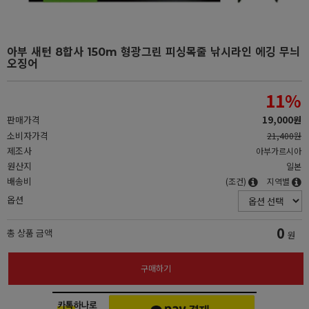
아부 새턴 8합사 150m 형광그린 피싱목줄 낚시라인 에깅 무늬
오징어
11
%
판매가격
19,000원
소비자가격
21,400원
제조사
아부가르시아
원산지
일본
배송비
(조건)
지역별
옵션
0
총 상품 금액
원
구매하기