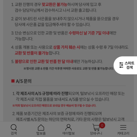
0
검색
털보홈
마이털보
장바구니
카테고리