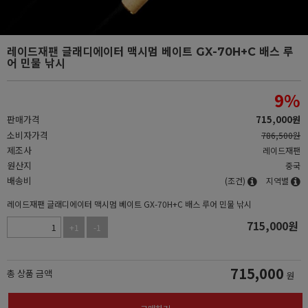
레이드재팬 글래디에이터 맥시멈 베이트 GX-70H+C 배스 루
어 민물 낚시
9
%
판매가격
715,000
원
소비자가격
786,500원
제조사
레이드재팬
원산지
중국
배송비
(조건)
지역별
레이드재팬 글래디에이터 맥시멈 베이트 GX-70H+C 배스 루어 민물 낚시
715,000
원
+1
-1
715,000
총 상품 금액
원