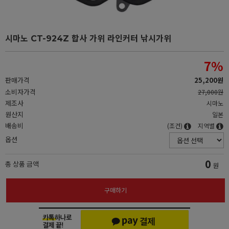
시마노 CT-924Z 합사 가위 라인커터 낚시가위
7
%
판매가격
25,200원
소비자가격
27,000원
제조사
시마노
원산지
일본
배송비
(조건)
지역별
옵션
0
총 상품 금액
원
구매하기