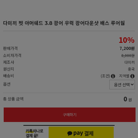
다미끼 펫 아머쉐드 3.8 광어 우럭 광어다운샷 배스 루어웜
10
%
판매가격
7,200원
소비자가격
8,000원
제조사
다미끼
원산지
중국
배송비
(조건)
지역별
옵션
0
총 상품 금액
원
구매하기