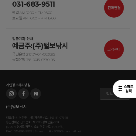
031-683-9511
전화연결
평일 AM 10:00 ~ PM 16:00
토요일 AM 10:00 ~ PM 16:00
입금계좌 안내
예금주:(주)털보낚시
고객센터
국민은행 218137-04-003095
농협은행 355-0015-0770-93
개인정보처리방침
털보 도매몰
(주)털보낚시
대표이사 : 이찬구 | 사업자등록번호 : 142-81-07548
통신판매업 신고번호 : 제2011-평택안출-12호
[17927] 경기도 평택시 오성면 강변로 1473(신리)
FAX : 031-696-9959 | E-mail : tolbo5099@hanmail.net