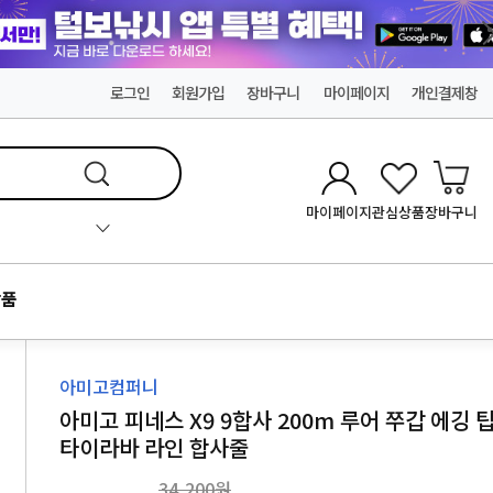
로그인
회원가입
장바구니
마이페이지
개인결제창
마이페이지
관심상품
장바구니
품
아미고컴퍼니
아미고 피네스 X9 9합사 200m 루어 쭈갑 에깅 
타이라바 라인 합사줄
34,200원