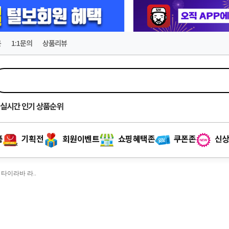
문
1:1문의
상품리뷰
실시간
인기 상품순위
품
기획전
회원이벤트
쇼핑혜택존
쿠폰존
신상
 타이라바 라..