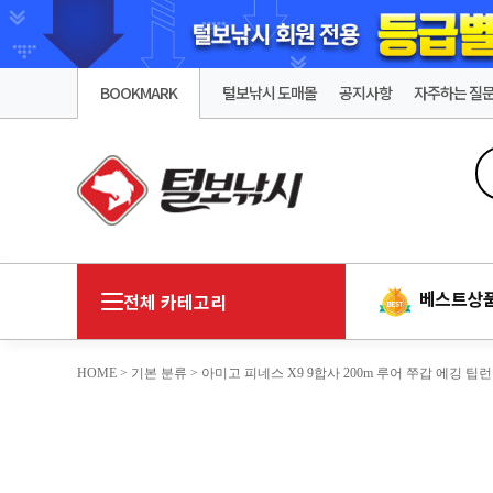
BOOKMARK
털보낚시 도매몰
공지사항
자주하는 질
베스트상
전체 카테고리
HOME
>
기본 분류
> 아미고 피네스 X9 9합사 200m 루어 쭈갑 에깅 팁런