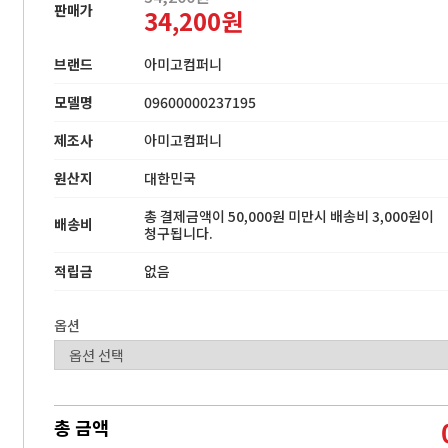
판매가
34,200원
브랜드
아미고컴퍼니
모델명
09600000237195
제조사
아미고컴퍼니
원산지
대한민국
총 결제금액이 50,000원 미만시 배송비 3,000원이
배송비
청구됩니다.
적립금
없음
옵션
총 금액