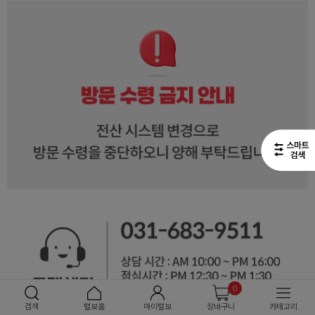
0
검색
털보홈
마이털보
장바구니
카테고리