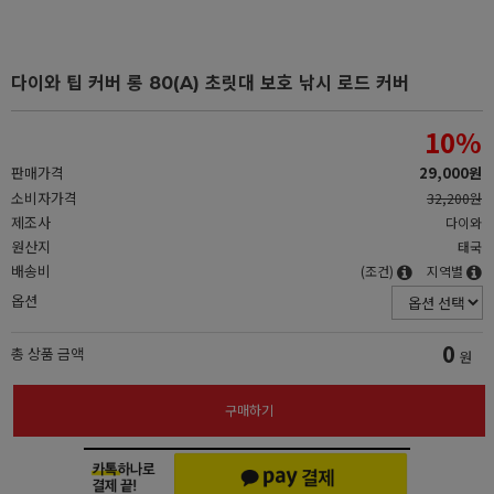
다이와 팁 커버 롱 80(A) 초릿대 보호 낚시 로드 커버
10
%
판매가격
29,000원
소비자가격
32,200원
제조사
다이와
원산지
태국
배송비
(조건)
지역별
옵션
0
총 상품 금액
원
구매하기