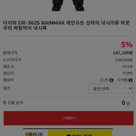
다이와 DR-3625 RAINMAX 레인슈트 상하의 낚시의류 비옷
우의 바람막이 낚시복
5
%
판매가격
167,200원
소비자가격
176,550원
제조사
다이와
원산지
미얀마
배송비
(조건)
지역별
옵션
0
총 상품 금액
원
구매하기