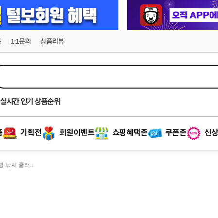
문
1:1문의
상품리뷰
실시간
인기 상품순위
품
기획전
회원이벤트
쇼핑혜택존
쿠폰존
신상
핑 낚시 쿨러..