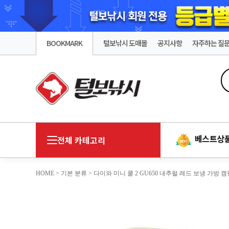
BOOKMARK
털보낚시 도매몰
공지사항
자주하는 질
베스트상
전체 카테고리
HOME
>
기본 분류
> 다이와 미니 쿨 2 GU650 내추럴 레드 보냉 가방 캠