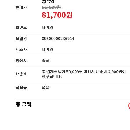
86,000원
판매가
81,700
원
브랜드
다이와
모델명
09600000236914
제조사
다이와
원산지
중국
총 결제금액이 50,000원 미만시 배송비 3,000원이
배송비
청구됩니다.
적립금
없음
총 금액