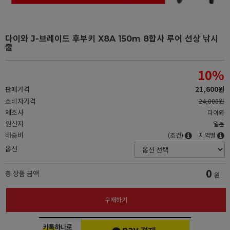
다이와 J-브레이드 후부키 X8A 150m 8합사 루어 선상 낚시
줄
10
%
판매가격
21,600원
소비자가격
24,000원
제조사
다이와
원산지
일본
배송비
(조건)
지역별
옵션
0
총 상품 금액
원
구매하기