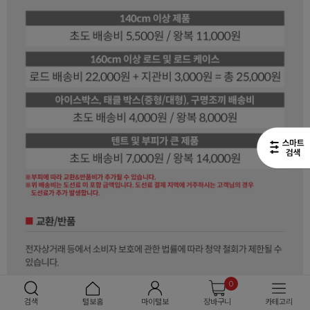
0
검색
털보홈
마이털보
장바구니
카테고리