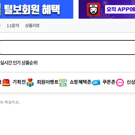
문
1:1문의
상품리뷰
실시간
인기 상품순위
품
기획전
회원이벤트
쇼핑혜택존
쿠폰존
신상
라 학꽁치포..