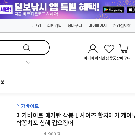
로그인
회원가입
장바구니
마이페이지
개인결제창
마이페이지
관심상품
장바구니
품
메가바이트
메가바이트 메가탄 삼봉 L 사이즈 한치에기 케이
학꽁치포 심해 갑오징어
4,900원