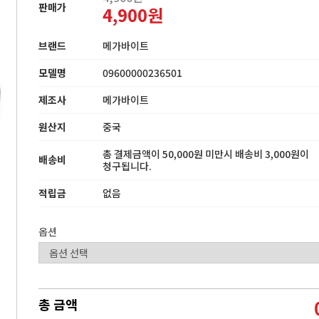
판매가
4,900원
브랜드
메가바이트
모델명
09600000236501
제조사
메가바이트
원산지
중국
총 결제금액이 50,000원 미만시 배송비 3,000원이
배송비
청구됩니다.
적립금
없음
옵션
총 금액