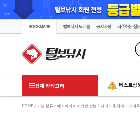
BOOKMARK
털보낚시 도매몰
공지사항
자주하는 질
베스트상
전체 카테고리
HOME
>
기본 분류
> 메가바이트 메가탄 삼봉 L 사이즈 한치에기 케이무