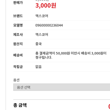
판매가
3,000원
브랜드
엑스코어
모델명
09600000236044
제조사
엑스코어
원산지
중국
총 결제금액이 50,000원 미만시 배송비 3,000원이
배송비
청구됩니다.
적립금
없음
옵션
총 금액