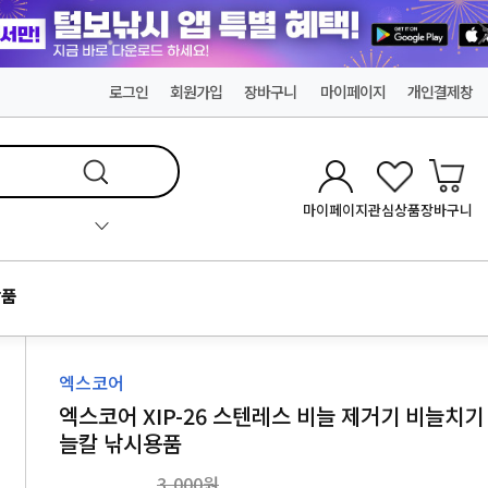
로그인
회원가입
장바구니
마이페이지
개인결제창
마이페이지
관심상품
장바구니
품
엑스코어
엑스코어 XIP-26 스텐레스 비늘 제거기 비늘치기
늘칼 낚시용품
3,000원