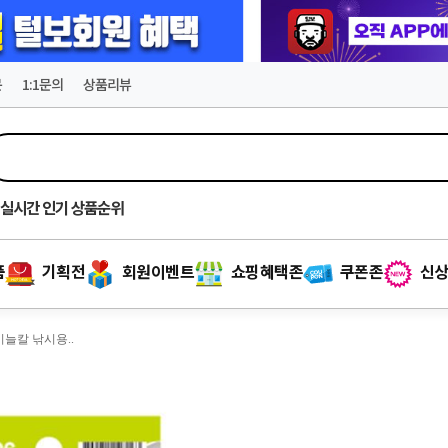
문
1:1문의
상품리뷰
실시간
인기 상품순위
품
기획전
회원이벤트
쇼핑혜택존
쿠폰존
신상
비늘칼 낚시용..