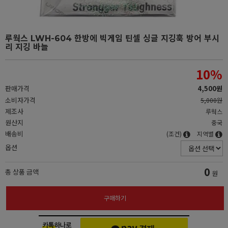
루웍스 LWH-604 한방에 빅게임 틴셀 싱글 지깅훅 방어 부시
리 지깅 바늘
10
%
판매가격
4,500원
소비자가격
5,000원
제조사
루웍스
원산지
중국
배송비
(조건)
지역별
옵션
0
총 상품 금액
원
구매하기